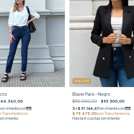
15
%
OFF
ecto
Blazer Paris - Negro
$44.340,00
$110.000,00
$93.500,00