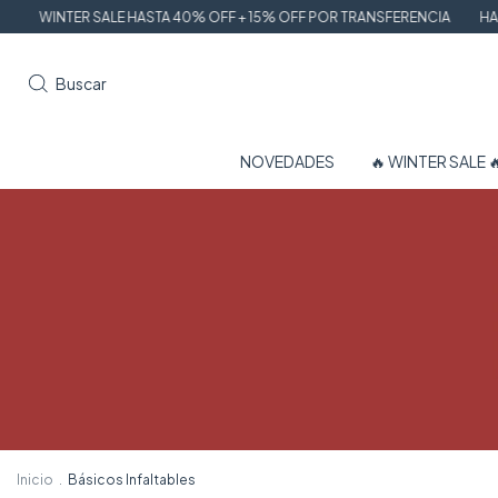
A 40% OFF + 15% OFF POR TRANSFERENCIA
HASTA 6 CUOTAS SIN INTER
Buscar
NOVEDADES
🔥 WINTER SALE 
Inicio
.
Básicos Infaltables