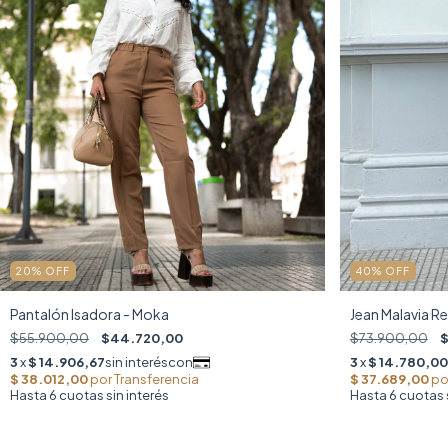
20
%
OFF
40
%
OFF
Pantalón Isadora - Moka
Jean Malavia R
$55.900,00
$44.720,00
$73.900,00