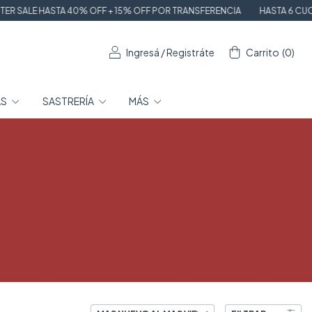
F + 15% OFF POR TRANSFERENCIA
HASTA 6 CUOTAS SIN INTERÉS
ENVÍ
Ingresá
/
Registráte
Carrito
(
0
)
AS
SASTRERÍA
MÁS