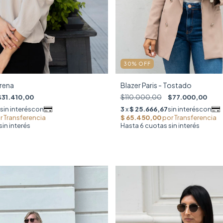
30
%
OFF
Arena
Blazer Paris - Tostado
$31.410,00
$110.000,00
$77.000,00