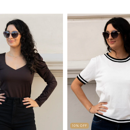
10
%
OFF