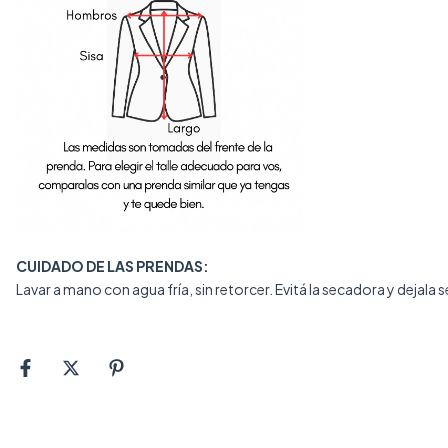
CUIDADO DE LAS PRENDAS:
Lavar a mano con agua fría, sin retorcer. Evitá la secadora y dejal