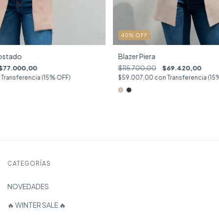
40
%
OFF
Blazer Piera
Tostado
$115.700,00
$69.420,00
$77.000,00
$59.007,00
con
Transferencia (15
Transferencia (15% OFF)
CATEGORÍAS
NOVEDADES
🔥 WINTER SALE 🔥