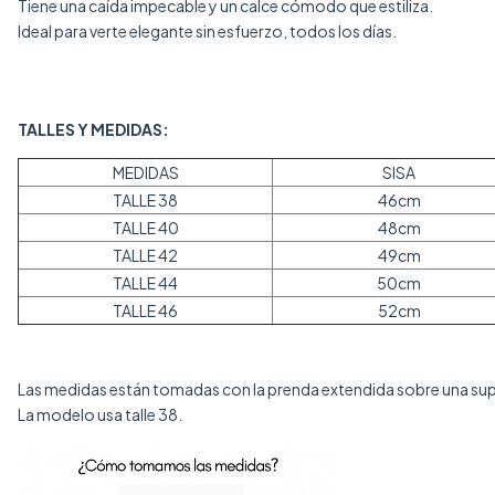
Tiene una caída impecable y un calce cómodo que estiliza.
Ideal para verte elegante sin esfuerzo, todos los días.
TALLES Y MEDIDAS:
MEDIDAS
SISA
TALLE 38
46cm
TALLE 40
48cm
TALLE 42
49cm
TALLE 44
50cm
TALLE 46
52cm
Las medidas están tomadas con la prenda extendida sobre una supe
La modelo usa talle 38.