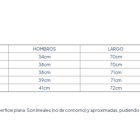
HOMBROS
LARGO
34cm
70cm
38cm
70cm
38cm
71cm
39cm
71cm
41cm
72cm
rficie plana. Son lineales (no de contorno) y aproximadas, pudiendo 