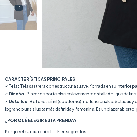
+2
CARACTERÍSTICAS PRINCIPALES
Tela:
Tela sastrera con estructura suave, forrada en su interior
✔
Diseño:
Blazer de corte clásico levemente entallado, que define l
✔
Detalles:
Botones símil (de adorno), no funcionales. Solapas y b
✔
logrando una silueta más definida y femenina. Es un blazer abierto,
¿POR QUÉ ELEGIR ESTA PRENDA?
Porque eleva cualquier look en segundos.