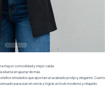
 para mayor comodidad y mejor caída.
a silueta sin ajustar de más.
olsillos simulados que aportan un acabado prolijo y elegante. Cuenta 
 pensado para usar sin cerrar y lograr un look moderno y relajado.