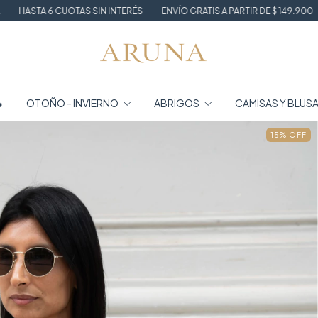
 SIN INTERÉS
ENVÍO GRATIS A PARTIR DE $ 149.900
WINTER SALE HA

OTOÑO - INVIERNO
ABRIGOS
CAMISAS Y BLUS
15
%
OFF