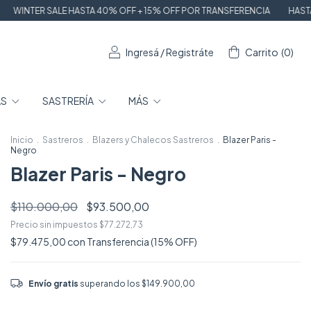
STA 40% OFF + 15% OFF POR TRANSFERENCIA
HASTA 6 CUOTAS SIN INT
Ingresá
/
Registráte
Carrito
(
0
)
AS
SASTRERÍA
MÁS
Inicio
.
Sastreros
.
Blazers y Chalecos Sastreros
.
Blazer Paris -
Negro
Blazer Paris - Negro
$110.000,00
$93.500,00
Precio sin impuestos
$77.272,73
$79.475,00
con
Transferencia (15% OFF)
Envío gratis
superando los
$149.900,00