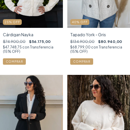
25
%
OFF
40
%
OFF
Cárdigan Nayka
Tapado York - Gris
$74.900,00
$56.175,00
$134.900,00
$80.940,00
$47.748,75
con
Transferencia
$68.799,00
con
Transferencia
(15% OFF)
(15% OFF)
COMPRAR
COMPRAR