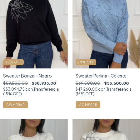
35
%
OFF
20
%
OFF
Sweater Bonzai - Negro
Sweater Perlina - Celeste
$59.500,00
$38.935,00
$69.500,00
$55.600,00
$33.094,75
con
Transferencia
$47.260,00
con
Transferencia
(15% OFF)
(15% OFF)
COMPRAR
COMPRAR