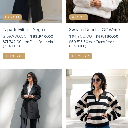
40
%
OFF
30
%
OFF
Tapado Hilton - Negro
Sweater Nebula - Off White
$139.900,00
$83.940,00
$84.900,00
$59.430,00
$71.349,00
con
Transferencia
$50.515,50
con
Transferencia
(15% OFF)
(15% OFF)
COMPRAR
COMPRAR