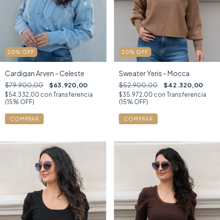
20
%
OFF
20
%
OFF
Cardigan Arven - Celeste
Sweater Yeris - Mocca
$79.900,00
$63.920,00
$52.900,00
$42.320,00
$54.332,00
con
Transferencia
$35.972,00
con
Transferencia
(15% OFF)
(15% OFF)
COMPRAR
COMPRAR