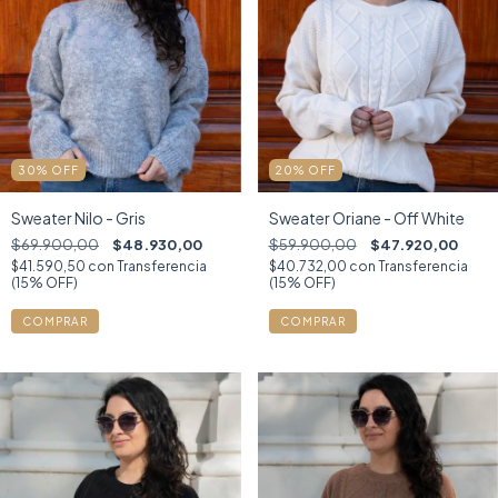
30
%
OFF
20
%
OFF
Sweater Nilo - Gris
Sweater Oriane - Off White
$69.900,00
$48.930,00
$59.900,00
$47.920,00
$41.590,50
con
Transferencia
$40.732,00
con
Transferencia
(15% OFF)
(15% OFF)
COMPRAR
COMPRAR