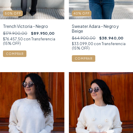
50
%
OFF
40
%
OFF
Trench Victoria - Negro
Sweater Adara - Negro y
Beige
$179.900,00
$89.950,00
$64.900,00
$38.940,00
$76.457,50
con
Transferencia
(15% OFF)
$33.099,00
con
Transferencia
(15% OFF)
COMPRAR
COMPRAR