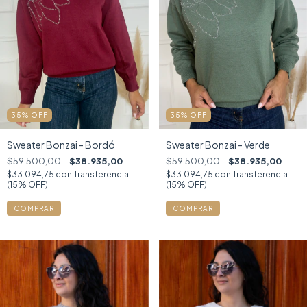
35
%
OFF
35
%
OFF
Sweater Bonzai - Bordó
Sweater Bonzai - Verde
$59.500,00
$38.935,00
$59.500,00
$38.935,00
$33.094,75
con
Transferencia
$33.094,75
con
Transferencia
(15% OFF)
(15% OFF)
COMPRAR
COMPRAR