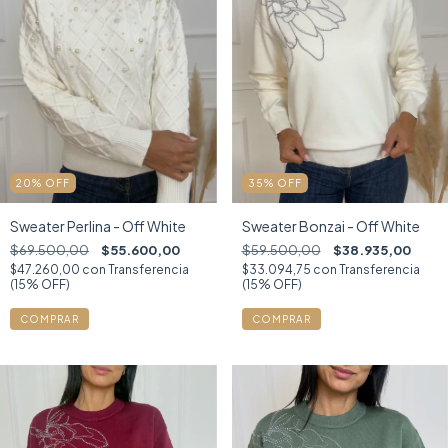
20
%
OFF
35
%
OFF
Sweater Perlina - Off White
Sweater Bonzai - Off White
$69.500,00
$55.600,00
$59.500,00
$38.935,00
$47.260,00
con
Transferencia
$33.094,75
con
Transferencia
(15% OFF)
(15% OFF)
COMPRAR
COMPRAR