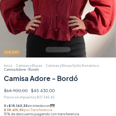
30
%
OFF
Inicio
.
Camisas y Blusas
.
Camisas y Blusas Estilo Romántico
.
Camisa Adore - Bordó
Camisa Adore - Bordó
$64.900,00
$45.430,00
Precio sin impuestos
$37.545,45