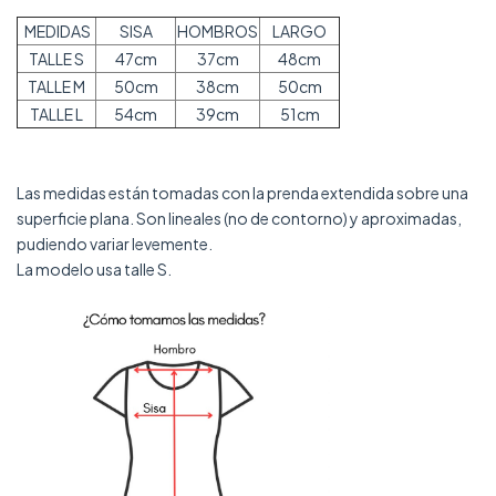
MEDIDAS
SISA
HOMBROS
LARGO
TALLE S
47cm
37cm
48cm
TALLE M
50cm
38cm
50cm
TALLE L
54cm
39cm
51cm
Las medidas están tomadas con la prenda extendida sobre una
superficie plana. Son lineales (no de contorno) y aproximadas,
pudiendo variar levemente.
La modelo usa talle S.