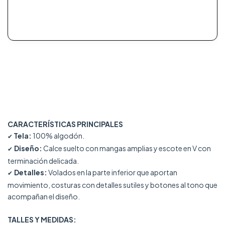
CARACTERÍSTICAS PRINCIPALES
Tela:
100% algodón.
✔
Diseño:
Calce suelto con mangas amplias y escote en V con
✔
terminación delicada.
Detalles:
Volados en la parte inferior que aportan
✔
movimiento, costuras con detalles sutiles y botones al tono que
acompañan el diseño.
TALLES Y MEDIDAS: