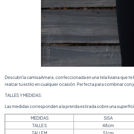
Descubrí la camisaAmara, confeccionada en una tela liviana que te 
realzar tu estilo en cualquier ocasión. Perfecta para combinar con 
TALLES Y MEDIDAS:
Las medidas corresponden a la prenda estirada sobre una superfici
MEDIDAS
SISA
TALLE S
48cm
TALLE M
51cm