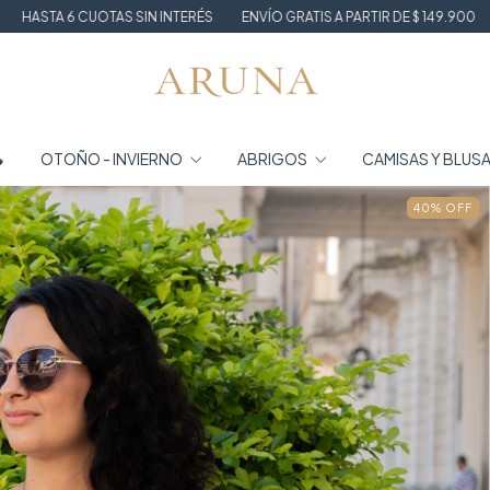
 SIN INTERÉS
ENVÍO GRATIS A PARTIR DE $ 149.900
WINTER SALE HA

OTOÑO - INVIERNO
ABRIGOS
CAMISAS Y BLUS
40
%
OFF