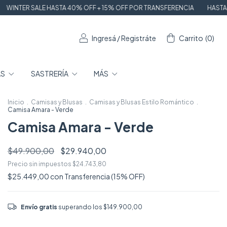
STA 40% OFF + 15% OFF POR TRANSFERENCIA
HASTA 6 CUOTAS SIN INT
Ingresá
/
Registráte
Carrito
(
0
)
AS
SASTRERÍA
MÁS
Inicio
.
Camisas y Blusas
.
Camisas y Blusas Estilo Romántico
.
Camisa Amara - Verde
Camisa Amara - Verde
$49.900,00
$29.940,00
Precio sin impuestos
$24.743,80
$25.449,00
con
Transferencia (15% OFF)
Envío gratis
superando los
$149.900,00