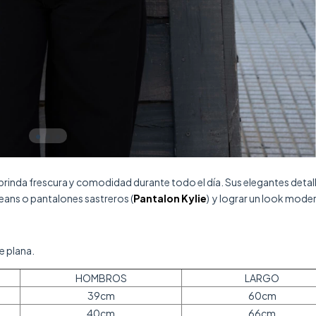
brinda frescura y comodidad durante todo el día. Sus elegantes detal
jeans o pantalones sastreros (
Pantalon Kylie
) y lograr un look mode
e plana.
HOMBROS
LARGO
39cm
60cm
40cm
66cm