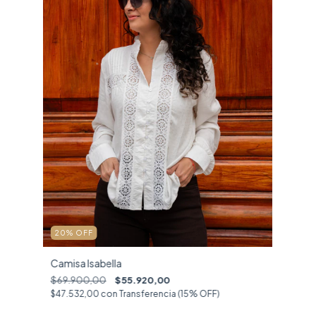
20
%
OFF
Camisa Isabella
$69.900,00
$55.920,00
$47.532,00
con
Transferencia (15% OFF)