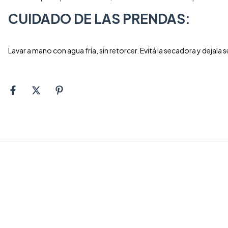
CUIDADO DE LAS PRENDAS:
Lavar a mano con agua fría, sin retorcer. Evitá la secadora y dejal